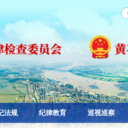
纪法规
纪律教育
巡视巡察