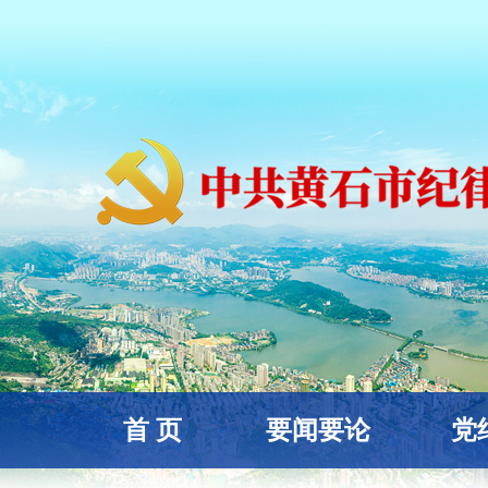
首 页
要闻要论
党