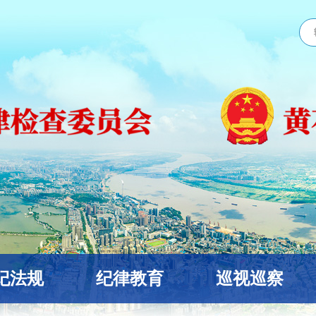
纪法规
纪律教育
巡视巡察