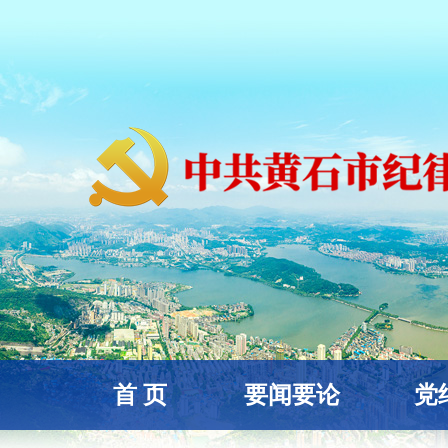
首 页
要闻要论
党